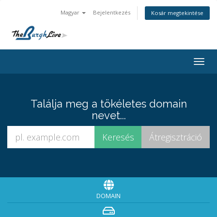
Magyar
Bejelentkezés
Kosár megtekintése
Togg
navig
Találja meg a tökéletes domain
nevet...
DOMAIN